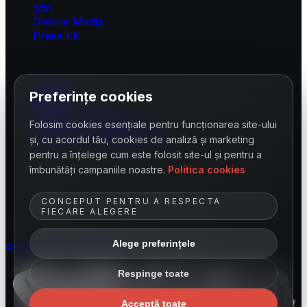
Știri
Galerie Media
Press Kit
Legal
Contact
Preferințe cookies
FAQ
Termeni și condiții
Folosim cookies esențiale pentru funcționarea site-ului
Politică de confidențialitate
și, cu acordul tău, cookies de analiză și marketing
pentru a înțelege cum este folosit site-ul și pentru a
contact@shakespearefestival.online
îmbunătăți campaniile noastre.
Politica cookies
+40251413677
Str. Alexandru Ioan Cuza 11, Craiova, România
CONCEPUT PENTRU A RESPECTA
©
2026
Festivalul Internațional Shakespeare Craiova
.
FIECARE ALEGERE
Toate drepturile rezervate.
Alege preferințele
Platformă dezvoltată de
Respinge toate
Acceptă toate