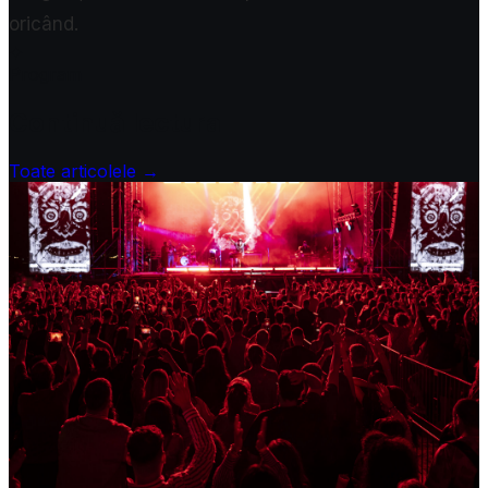
oricând.
✦
Program
Continuă lectura
Toate articolele →