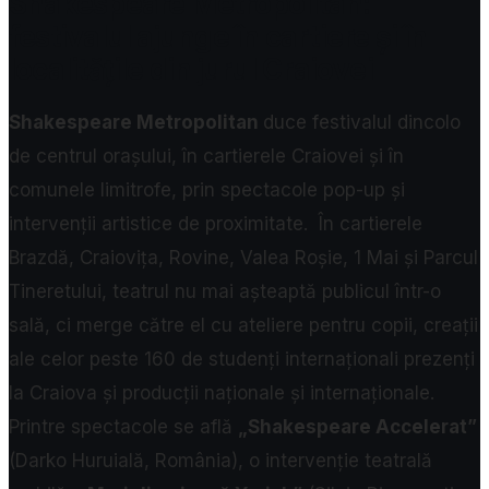
Shakespeare Metropolitan:
festivalul ajunge în cartiere și în
localitățile din jurul Craiovei
Shakespeare Metropolitan
duce festivalul dincolo
de centrul orașului, în cartierele Craiovei și în
comunele limitrofe, prin spectacole pop-up și
intervenții artistice de proximitate.
În cartierele
Brazdă, Craiovița, Rovine, Valea Roșie, 1 Mai și Parcul
Tineretului, teatrul nu mai așteaptă publicul într-o
sală, ci merge către el cu ateliere pentru copii, creații
ale celor peste 160 de studenți internaționali prezenți
la Craiova și producții naționale și internaționale.
Printre spectacole se află
„Shakespeare Accelerat”
(Darko Huruială, România), o intervenție teatrală