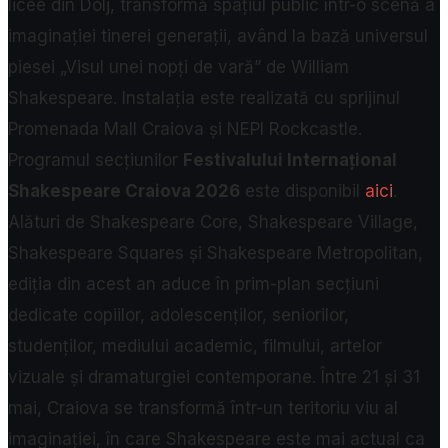
licee din Dolj, transformă spațiul public într-o scenă a
imaginației tinerei generații, având la bază universul
piesei „Visul unei nopți de vară” de William
Shakespeare. Instalația este realizată cu sprijinul
Promenada Mall Craiova și NEPI Rockcastle.
Programul secțiunilor
Festivalului Internațional
Shakespeare Craiova 2026
este disponibil
aici
.
Alături de Shakespeare Core, Shakespeare Village,
Shakespeare Squares și Shakespeare Metropolitan,
ediția din acest an aduce în prim-plan secțiuni
dedicate copiilor, adolescenților, seniorilor,
studenților, mediului academic, filmului, artelor
vizuale și dramaturgiei contemporane. Între 21 și 31
mai, Craiova se transformă într-un teritoriu viu al
imaginației, în care Shakespeare este mai actual ca