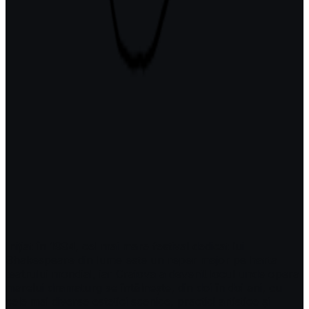
Inițiat în 1994, cel mai mare festival dedicat lui
Shakespeare din lume este un reper major pe harta
teatrului mondial, iar Craiova a devenit locul unde opera
marelui dramaturg se întâlnește, din doi în doi ani, cu
cele mai diverse estetici scenice, practici artistice și