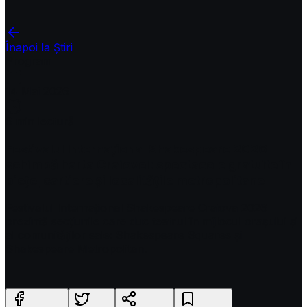
Înapoi la Știri
Program
14 Mai 2026
6
min lectură
Festivalul Internațional Shakespeare 2026
schimbă harta Craiovei: spectacole gratuite în
piețe, cartiere și localitățile metropolitane
Festivalul Internațional Shakespeare Craiova 2026
prezintă secțiunile care duc teatrul în mijlocul orașului și
al comunităților sale: Shakespeare Squares și
Shakespeare Metropolitan.