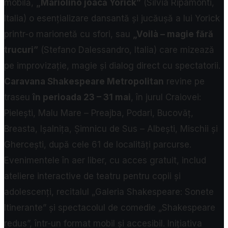
mobilă,
„Mariolino joacă Yorick”
(Silvia Ripamonti,
Italia) o esențializare dansantă și jucăușă a lui Yorick
printr-o marionetă cu sfori, sau
„Voilà – magie fără
trucuri”
(Stefano Dalessandro, Italia) care mizează
pe improvizație, magie și dialog direct cu spectatorii.
Caravana Shakespeare Metropolitan
revine pe
traseu
în perioada 23 – 31 mai
, în jurul Craiovei:
Pielești, Malu Mare – Preajba, Podari, Bucovăț,
Breasta, Ișalnița, Șimnicu de Sus – Albești, Mischii și
Ghercești, după cele 61 de localități parcurse.
Evenimentele în aer liber, cu acces gratuit, includ
ateliere interactive de teatru pentru copii și
adolescenți, recitalul „Galeria Shakespeare: Sonete
Itinerante” și spectacolul de comedie „Shakespeare
redus”, într-un format mobil și accesibil. Inițiativa