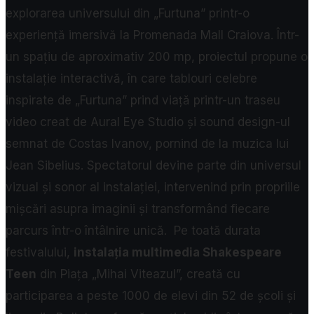
explorarea universului din „Furtuna” printr-o
experiență imersivă la Promenada Mall Craiova. Într-
un spațiu de aproximativ 200 mp, proiectul propune o
instalație interactivă, în care tablouri celebre
inspirate de „Furtuna” prind viață printr-un traseu
video creat de Aural Eye Studio și sound design-ul
semnat de Costas Ivanov, pornind de la muzica lui
Jean Sibelius. Spectatorul devine parte din universul
vizual și sonor al instalației, intervenind prin propriile
mișcări asupra imaginii și transformând fiecare
parcurs într-o întâlnire unică.
Pe toată durata
festivalului,
instalația multimedia Shakespeare
Teen
din Piața „Mihai Viteazul”, creată cu
participarea a peste 1000 de elevi din 52 de școli și