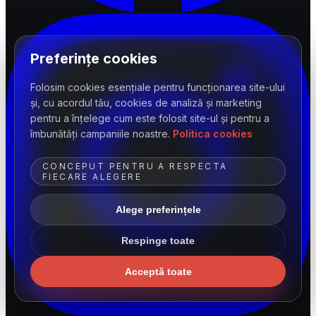
Preferințe cookies
Folosim cookies esențiale pentru funcționarea site-ului
și, cu acordul tău, cookies de analiză și marketing
pentru a înțelege cum este folosit site-ul și pentru a
îmbunătăți campaniile noastre.
Politica cookies
CONCEPUT PENTRU A RESPECTA
FIECARE ALEGERE
Alege preferințele
Respinge toate
Acceptă toate