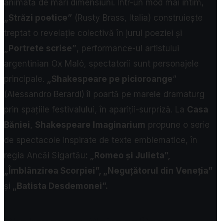
animată de mari dimensiuni. Într-un mod mai intim,
„Străzi poetice”
(Rusty Brass, Italia) construiește
treptat o revelație colectivă în jurul poeziei și
„Portrete scrise”
, performance-ul artistului
argentinian Ox Maló, spectatorii sunt personajele
principale.
„Shakespeare pe picioroange
”
(Alessandro Berardi) îl poartă pe marele dramaturg
prin spațiile festivalului, în apariții-surpriză. La
Casa
Băniei
,
Shakespeare Imaginarium
propune o serie
de spectacole inspirate de texte emblematice, în
regia Ancăi Sigartău
: „Romeo și Julieta”,
„Îmblânzirea Scorpiei”, „Neguțătorul din Veneția”
și
„Batista Desdemonei”.