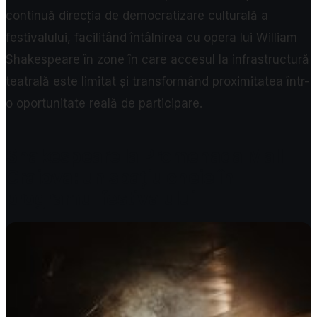
continuă direcția de democratizare culturală a
festivalului, facilitând întâlnirea cu opera lui William
Shakespeare în zone în care accesul la infrastructură
teatrală este limitat și transformând proximitatea într-
o oportunitate reală de participare.
Shakespeare la Promenada Mall
Craiova: un spațiu cheie în
programul festivalului