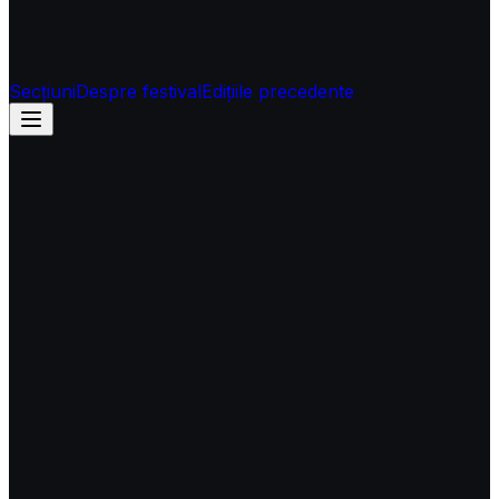
Secțiuni
Despre festival
Edițiile precedente