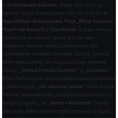
În
Shakespeare Squares
, orașul este decor și
partener de joc în spectacole care vor avea loc în
Piața William Shakespeare
,
Piața „Mihai Viteazul”
,
Piața Frații Buzești
și
Casa Băniei
, în după-amiaza
fiecărei zile de festival, gratuit și în aer liber.
Programul reunește teatru, performance, circ
contemporan, instalații itinerante, muzică, jocuri și
forme participative, într-un parcurs care vorbește
tuturor.
„Dansul Focului Zburător”
și
„Circurios
”
(Flare Performance, Austria) îmbină dansul suspendat
și artele focului,
„Din albastrul adânc”
(Autin Dance
Theatre, Marea Britanie)
combină interactivitatea și
duetul coregrafic, iar
„Ganda – Rinocerul”
(Teatro
delle Isole, Italia) aduce în mijlocul orașului o figură