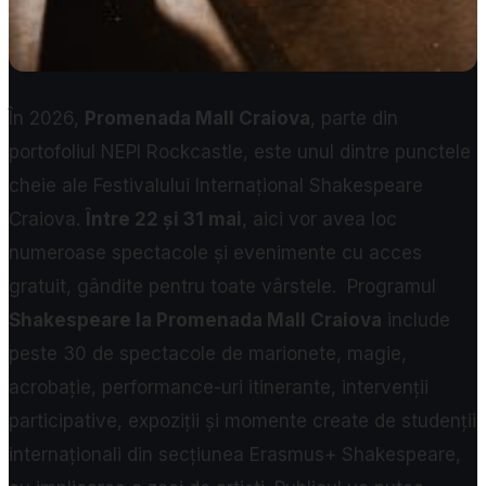
În 2026,
Promenada Mall Craiova
, parte din
portofoliul NEPI Rockcastle, este unul dintre punctele
cheie ale Festivalului Internațional Shakespeare
Craiova.
Între 22 și 31 mai
, aici vor avea loc
numeroase spectacole și evenimente cu acces
gratuit, gândite pentru toate vârstele.
Programul
Shakespeare la Promenada Mall Craiova
include
peste 30 de spectacole de marionete, magie,
acrobație, performance-uri itinerante, intervenții
participative, expoziții și momente create de studenții
internaționali din secțiunea Erasmus+ Shakespeare,