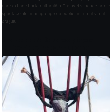
care extinde harta culturală a Craiovei și aduce artele
spectacolului mai aproape de public, în ritmul viu al
orașului.
Shakespeare Squares: piețele
Craiovei devin scene urbane