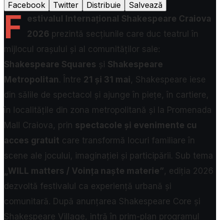
Facebook
Twitter
Distribuie
Salvează
F
estivalul Internațional Shakespeare Craiova
2026
prezintă secțiunile care duc teatrul în
mijlocul orașului și al comunităților sale:
Shakespeare Squares
și
Shakespeare
Metropolitan
. Între
21 și 31 mai
, Shakespeare iese
din sălile de spectacol și ajunge în piețe, în cartiere,
în localitățile din zona metropolitană și la Promenada
Mall Craiova, prin
spectacole și evenimente cu
acces gratuit
care transformă locuri familiare în
scene ale jocului, imaginației și participării.
Sub tema
„WILL matters / Voința naște materie”
, ediția 2026
dezvoltă festivalul ca experiență urbană și
comunitară. După anunțarea Shakespeare Core și
Shakespeare Village, intră în prim-plan programul