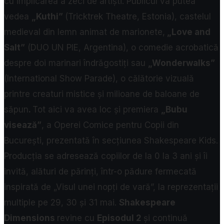
cu implicarea a zeci de artiști.
Publicul va putea
vedea
„Kuthi”
(Tricktrek Theatre, Estonia), castelul
medieval din lemn animat de marionete,
„Love and
Salt”
(DUO UN PIE, Argentina), o comedie acrobatică
despre doi marinari îndrăgostiți
sau
„Wonderwalks”
(International Show Parade), o călătorie vizuală
printre creaturi mistice și milioane de baloane de
săpun
.
Tot aici va avea loc și premiera
„Bubu
visează”
, a Operei Comice pentru Copii din
București, prezentată în secțiunea Shakespeare Kids.
Producția se adresează copiilor de la 0 la 3 ani și îi
invită, alături de părinți, într-o pădure fermecată
inspirată de „Visul unei nopți de vară”, la reprezentații
multiple pe 29, 30 și 31 mai.
Shakespeare
Dimensions
revine cu
Episodul 2
și continuă