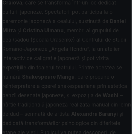
Craiova
, care se transformă într-un loc dedicat
culturii japoneze. Spectatorii pot participa la o
ceremonie japoneză a ceaiului, susținută de
Daniel
Mitra
și
Cristina Ulmanu
, membri ai grupului de
ceai/sadou (Școala Urasenke) al Centrului de Studii
Româno-Japoneze „Angela Hondru”, la un atelier
interactiv de caligrafie japoneză și pot vizita
expozițiile din foaierul teatrului. Printre acestea se
numără
Shakespeare Manga
, care propune o
reinterpretare a operei shakespeariene prin estetica
benzii desenate japoneze, și expoziția de
Washi
–
hârtie tradițională japoneză realizată manual din lemn
de dud – semnată de artista
Alexandra Baranyi
și
dedicată transformărilor psihologice din diferitele
etape ale vieții. Publicul va putea descoperi, de