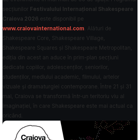
secțiunilor
Festivalului Internațional Shakespeare
Craiova 2026
este disponibil pe
www.craiovainternational.com
. Alături de
Shakespeare Core, Shakespeare Village,
Shakespeare Squares și Shakespeare Metropolitan,
ediția din acest an aduce în prim-plan secțiuni
dedicate copiilor, adolescenților, seniorilor,
studenților, mediului academic, filmului, artelor
vizuale și dramaturgiei contemporane. Între 21 și 31
mai, Craiova se transformă într-un teritoriu viu al
imaginației, în care Shakespeare este mai actual ca
oricând.