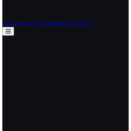
Secțiuni
Despre festival
Edițiile precedente