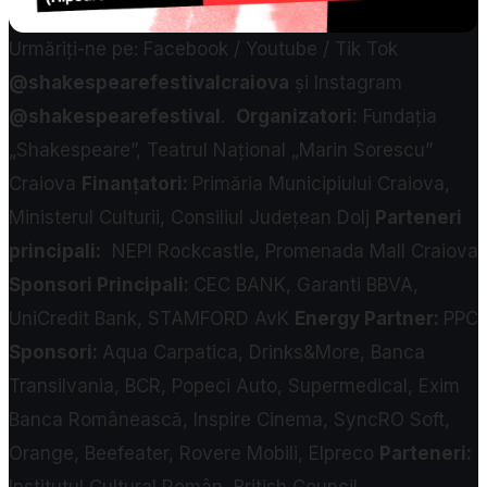
Urmăriți-ne pe: Facebook / Youtube / Tik Tok
@shakespearefestivalcraiova
și Instagram
@shakespearefestival
.
Organizatori:
Fundația
„Shakespeare”, Teatrul Național „Marin Sorescu”
Craiova
Finanțatori:
Primăria Municipiului Craiova,
Ministerul Culturii, Consiliul Județean Dolj
Parteneri
principali:
NEPI Rockcastle, Promenada Mall Craiova
Sponsori Principali:
CEC BANK, Garanti BBVA,
UniCredit Bank, STAMFORD AvK
Energy Partner:
PPC
Sponsori:
Aqua Carpatica, Drinks&More, Banca
Transilvania, BCR, Popeci Auto, Supermedical, Exim
Banca Românească, Inspire Cinema, SyncRO Soft,
Orange, Beefeater, Rovere Mobili, Elpreco
Parteneri: