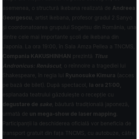
asemenea, o structură ikebana realizată de
Andreea
Georgescu
, artist ikebana, profesor gradul 2 Sanyo
și coordonatoarea grupului Sogetsu din România, una
dintre cele mai importante şcoli de ikebana din
Japonia.
La ora 19:00, în Sala Amza Pellea a TNCMS,
Compania KAKUSHINHAN
prezintă
Titus
Andronicus: Renăscut
, o reînnoire a tragediei lui
Shakespeare, în regia lui
Ryunosuke Kimura
(acces
pe bază de bilet).
După spectacol,
la ora 21:00,
esplanada teatrului găzduiește o recepție cu
degustare de
sake
, băutură tradițională japoneză,
urmată de
un mega-show de laser mapping
.
Participanții la deschiderea oficială vor beneficia de
transport gratuit din fața TNCMS, cu autobuze, către