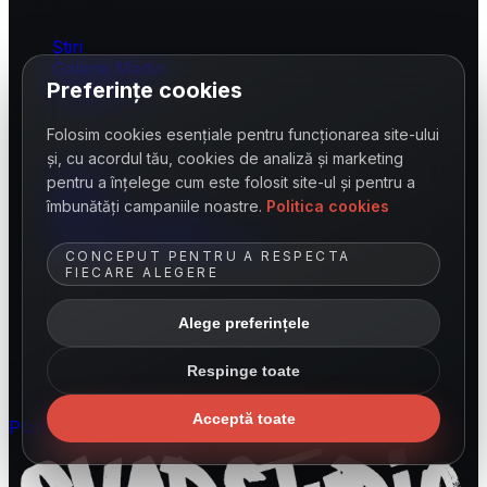
Info & Presă
Știri
Galerie Media
Preferințe cookies
Press Kit
Legal
Folosim cookies esențiale pentru funcționarea site-ului
și, cu acordul tău, cookies de analiză și marketing
Contact
pentru a înțelege cum este folosit site-ul și pentru a
FAQ
îmbunătăți campaniile noastre.
Politica cookies
Termeni și condiții
Politică de confidențialitate
CONCEPUT PENTRU A RESPECTA
FIECARE ALEGERE
contact@shakespearefestival.online
+40251413677
Alege preferințele
Str. Alexandru Ioan Cuza 11, Craiova, România
©
2026
Festivalul Internațional Shakespeare Craiova
.
Respinge toate
Toate drepturile rezervate.
Acceptă toate
Platformă dezvoltată de