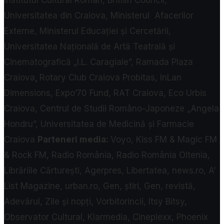
Institutul Cultural Român, British Council,
Universitatea din Craiova, Ministerul Afacerilor
Externe, Ministerul Educației și Cercetării,
Universitatea Națională de Artă Teatrală și
Cinematografică „I.L. Caragiale”, Ramada Plaza
Craiova
,
Rotary Club Craiova Probitas, InLan
Dimensions, Expo’70 Fund, RAT Craiova, Eco Urbis
Craiova, Centrul de Studii Româno-Japoneze „Angela
Hondru”, Universitatea de Medicină și Farmacie
Craiova
Parteneri media:
Voyo, Kiss FM & Magic FM
& Rock FM, Radio România, Radio România Oltenia,
Librăriile Cărturești, Agerpres, Libertatea, news.ro, A’
List Magazine, urban.ro, Gen, știri, Gen, revistă,
Adevărul, Zile și nopți, Vorbitorincii, Itsy Bitsy,
Observator Cultural, Klarmedia, Cineplexx, Phoenix