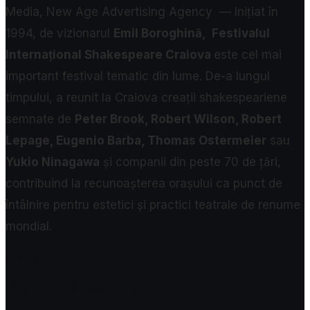
Media, New Age Advertising Agency
—
Inițiat în
1994, de vizionarul
Emil Boroghină,
Festivalul
Internațional Shakespeare Craiova
este cel mai
important festival tematic din lume. De-a lungul
timpului, a reunit la Craiova creații shakespeariene
semnate de
Peter Brook, Robert Wilson, Robert
Lepage, Eugenio Barba, Thomas Ostermeier
sau
Yukio Ninagawa
și companii din peste 70 de țări,
contribuind la recunoașterea orașului ca punct de
întâlnire pentru estetici și practici teatrale de renume
mondial.
✦
Anunț
Continuă lectura