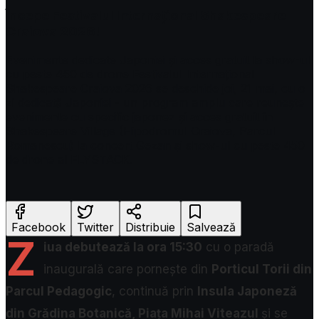
Începe Festivalul Internațional Shakespeare
Craiova 2026!
Evenimente dedicate Japoniei și acces gratuit la show-ul
cu peste 450 de drone Festivalul Internațional
Shakespeare Craiova 2026 se deschide joi, 21 mai, cu o
zi dedicată Japoniei - un program amplu care reunește
evenimente cu specific japonez și acces gratuit în
Shakespeare Village (Hipodromul Craiova, Parcul
Romanescu) la concert Gezan și show-ul cu peste 450
de drone al FLYSTACK.
Facebook
Twitter
Distribuie
Salvează
Z
iua debutează la ora 15:30
cu o paradă
inaugurală care pornește din
Porticul Torii din
Parcul Pedagogic
, continuă prin
Insula Japoneză
din Grădina Botanică, Piața Mihai Viteazul
și
se