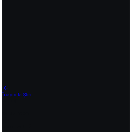
Înapoi la Știri
Anunț
19 Mai 2026
5
min lectură