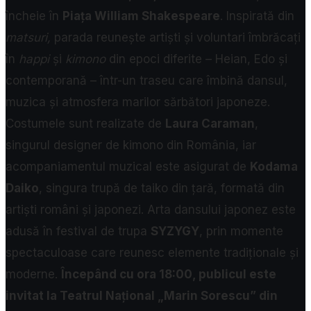
încheie în
Piața William Shakespeare
. Inspirată din
matsuri,
parada reunește artiști și voluntari îmbrăcați
în
happi
și
kimono
din epoci diferite – Heian, Edo și
contemporană – într-un traseu care îmbină dansul,
muzica și atmosfera marilor sărbători japoneze.
Costumele sunt realizate de
Laura Caraman
,
singurul designer de kimono din România, iar
acompaniamentul muzical este asigurat de
Kodama
Daiko
, singura trupă de taiko din țară, formată din
artiști români și japonezi. Arta dansului japonez este
adusă în festival de trupa
SYZYGY
, prin momente
spectaculoase care reunesc elemente tradiționale și
moderne.
Începând cu ora 18:00, publicul este
invitat la Teatrul Național „Marin Sorescu” din