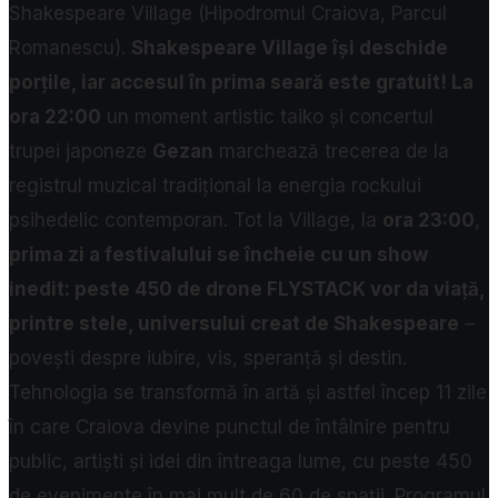
Shakespeare Village (Hipodromul Craiova, Parcul
Romanescu).
Shakespeare Village își deschide
porțile, iar accesul în prima seară este gratuit! La
ora 22:00
un moment artistic taiko și concertul
trupei japoneze
Gezan
marchează trecerea de la
registrul muzical tradițional la energia rockului
psihedelic contemporan. Tot la Village, la
ora 23:00
,
prima zi a festivalului se încheie cu un show
inedit: peste 450 de drone FLYSTACK vor da viață,
printre stele, universului creat de Shakespeare
–
povești despre iubire, vis, speranță și destin.
Tehnologia se transformă în artă și astfel încep 11 zile
în care Craiova devine punctul de întâlnire pentru
public, artiști și idei din întreaga lume, cu peste 450
de evenimente în mai mult de 60 de spații.
Programul