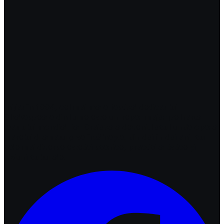
Inițiat în 1994, cel mai mare festival dedicat lui
Shakespeare din lume este un reper major pe harta
teatrului mondial, iar Craiova a devenit locul unde opera
marelui dramaturg se întâlnește, din doi în doi ani, cu
cele mai diverse estetici scenice, practici artistice și
viziuni culturale.