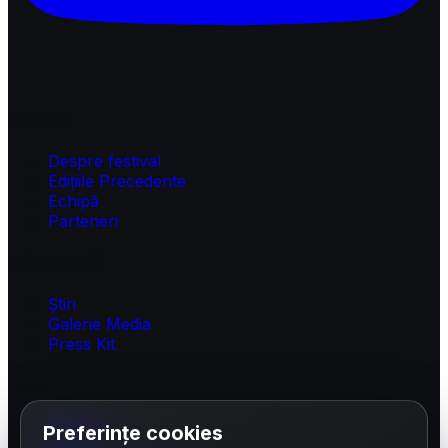
Festival
Despre festival
Edițiile Precedente
Echipă
Parteneri
Info & Presă
Știri
Galerie Media
Press Kit
Legal
Contact
Preferințe cookies
FAQ