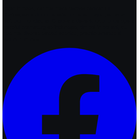
Inițiat în 1994, cel mai mare festival dedicat lui
Shakespeare din lume este un reper major pe harta
teatrului mondial, iar Craiova a devenit locul unde opera
marelui dramaturg se întâlnește, din doi în doi ani, cu
cele mai diverse estetici scenice, practici artistice și
viziuni culturale.