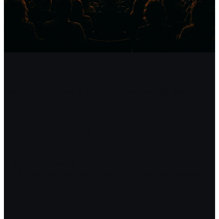
Echipa Festivalului
Oamenii din spatele a 30 de ani de excelență teatrală.
Echipa festivalului
Oamenii din spatele festivalului
0
grupuri
/
0
membri
Nu a fost returnat niciun membru de echipă publicat din
WordPress.