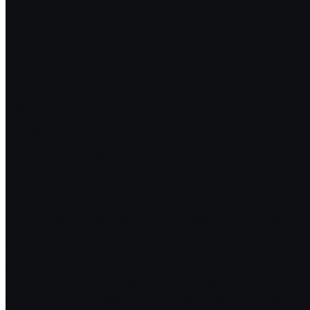
14
Ediții
100+
Premii Obținute
Festivalul Internațional Shakespeare Craiova
O scurtă istorie a unui eveniment teatr
Acum 30 de ani, la Craiova, a luat naștere un festival de t
prin forța scenei - Festivalul Internațional Shakespeare 
vechi teatre din România, Teatrul Național din Craiova a fos
Începând din 1990, teatrul a participat la festivaluri de pr
Ubu Rex cu scene din Macbeth, în regia lui Silviu Purcărete.
fost decorat de Președinția României și de Casa Regală a 