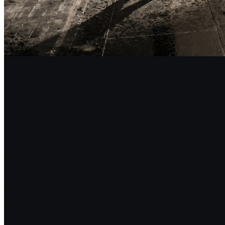
Despre Festival
30 de ani de excelență teatrală. Un festival construit din
30+
Ani de Excelență
50+
Țări Reprezentate