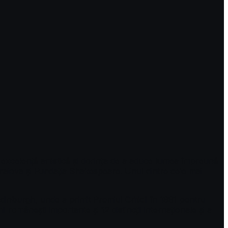
, excelență artistică și dorința de a aduce lumea împreună
Craiova și Fundația Shakespeare. Unul dintre cele mai
Edinburgh, unde a primit Premiul Criticii în 1991 pentru
românești importante și 12 distincții internaționale și a