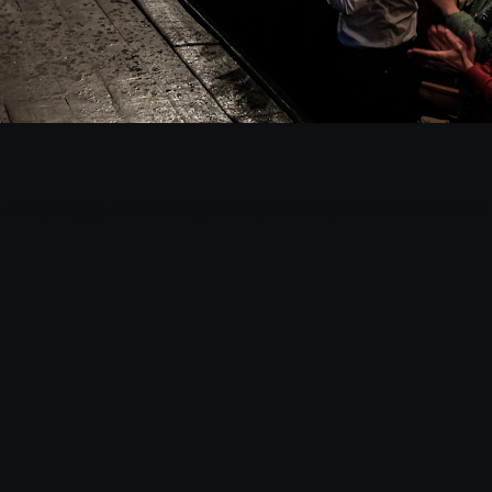
 viziune, artă și din convingerea că scena poate aduce lume