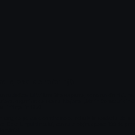
al global de referință
eatru dedicat lui William Shakespeare, construit din viziune
Craiova, organizat de Teatrul Național „Marin Sorescu” din 
t înființat în 1850.
im rang de pe toate continentele, inclusiv la Festivalul de la 
 De-a lungul timpului, teatrul a obținut peste 100 de premii 
României.